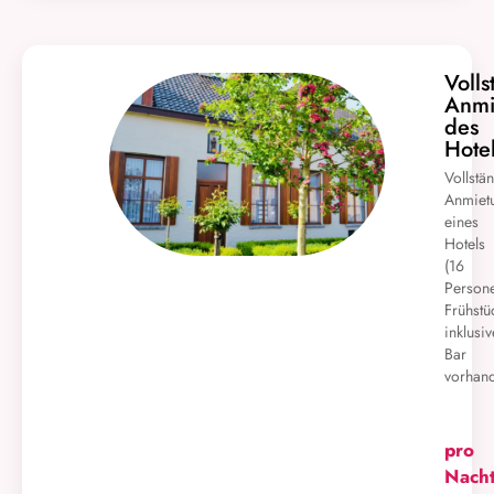
Volls
Anmi
des
Hote
Vollstä
Anmiet
eines
Hotels
(16
Persone
Frühstü
inklusiv
Bar
vorhan
pro
Nach