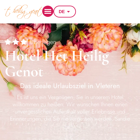
DE
Überlegen
Hotel Het Heilig
Genot
Das ideale Urlaubsziel in Vleteren
Es ist uns ein Vergnügen, Sie in unserem Hotel
willkommen zu heißen. Wir wünschen Ihnen einen
unvergesslichen Aufenthalt voller Erlebnisse und
Erinnerungen, die Sie nie vergessen werden. Sandie