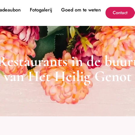
adeaubon
Fotogalerij
Goed om te weten
Contact
Restaurants in de buur
van Het Heilig Genot