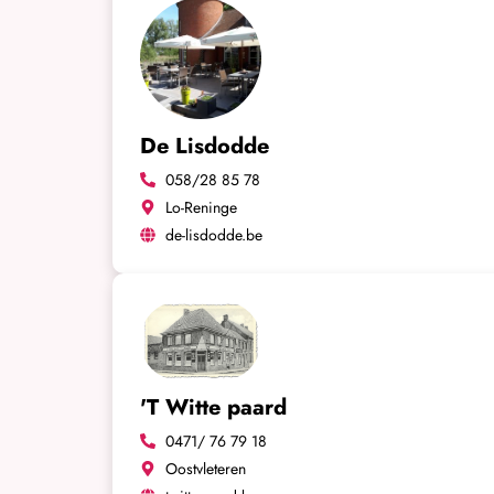
De Lisdodde
058/28 85 78
Lo-Reninge
de-lisdodde.be
'T Witte paard
0471/ 76 79 18
Oostvleteren