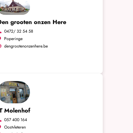
Den grooten onzen Here
0472/ 32 54 58
Poperinge
dengrootenonzenhere.be
'T Molenhof
057 400 164
Oostvleteren