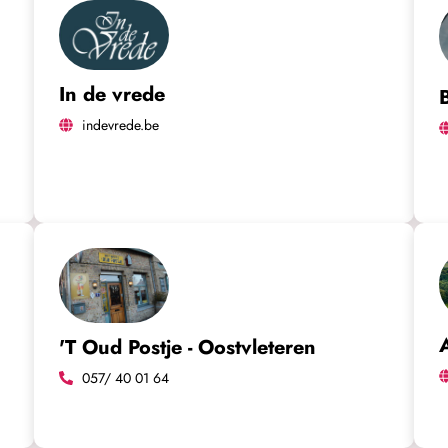
In de vrede
indevrede.be
'T Oud Postje - Oostvleteren
057/ 40 01 64