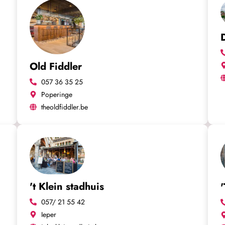
Old Fiddler
057 36 35 25
Poperinge
theoldfiddler.be
't Klein stadhuis
057/ 21 55 42
Ieper