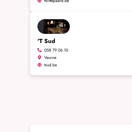
twittepaard.be
'T Sud
058 79 06 10
Veurne
tsud.be