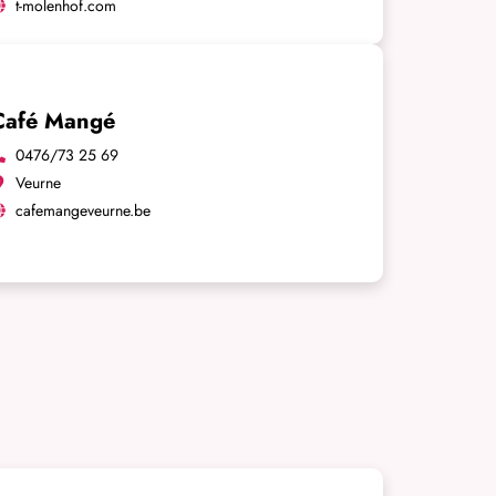
t-molenhof.com
Café Mangé
0476/73 25 69
Veurne
cafemangeveurne.be